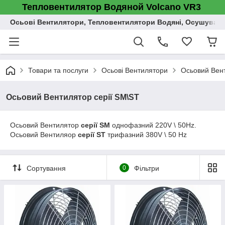
Тепловентилятор Водяной Volcano VR3
Осьові Вентилятори, Тепловентилятори Водяні, Осушувач п
Товари та послуги
Осьові Вентилятори
Осьовий Вент
Осьовий Вентилятор серії SM\ST
Осьовий Вентилятор
серії SM
однофазний 220V \ 50Hz.
Осьовий Вентиляор
серії ST
трифазний 380V \ 50 Hz
Сортування
0
Фільтри