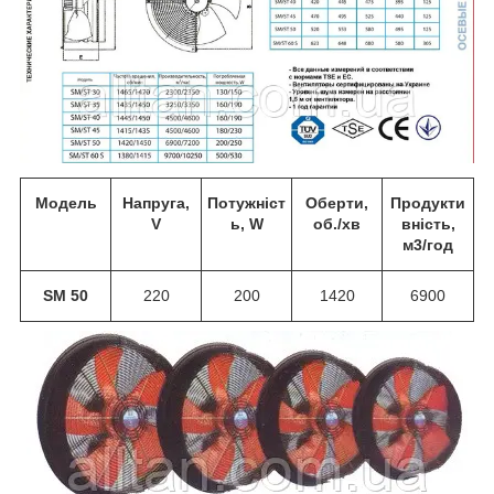
Модель
Напруга,
Потужніст
Оберти,
Продукти
V
ь, W
об./хв
вність,
м
3
/год
SM 50
220
200
1420
6900