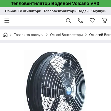
Тепловентилятор Водяной Volcano VR3
Осьові Вентилятори, Тепловентилятори Водяні, Осушувач п
Товари та послуги
Осьові Вентилятори
Осьовий Вент