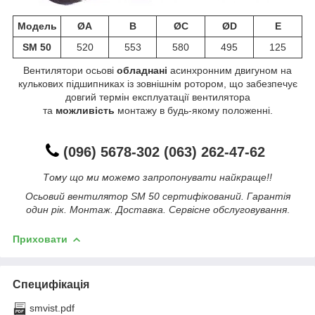
Модель
ØA
B
ØC
ØD
E
SM 50
520
553
580
495
125
Вентилятори осьові
обладнані
асинхронним двигуном на
кулькових підшипниках із зовнішнім ротором, що забезпечує
довгий термін експлуатації вентилятора
та
можливість
монтажу в будь-якому положенні.
(096) 5678-302 (063) 262-47-62
Тому що ми можемо запропонувати найкраще!!
Осьовий вентилятор SM 50 сертифікований. Гарантія
один рік. Монтаж. Доставка. Сервісне обслуговування
.
Приховати
Специфікація
smvist.pdf