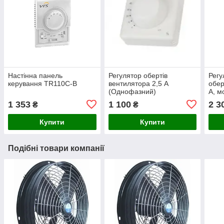
Настінна панель
Регулятор обертів
Регу
керування TR110C-B
вентилятора 2,5 А
обер
(Однофазний)
А, м
1 353
1 100
2 3
₴
₴
Купити
Купити
Подібні товари компанії