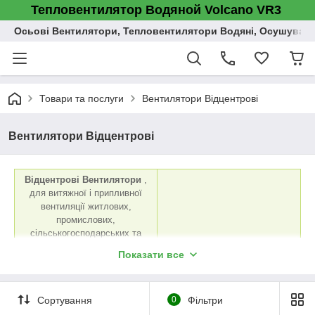
Тепловентилятор Водяной Volcano VR3
Осьові Вентилятори, Тепловентилятори Водяні, Осушувач п
Товари та послуги
Вентилятори Відцентрові
Вентилятори Відцентрові
Відцентрові Вентилятори
,
для витяжної і припливної
вентиляції житлових,
промислових,
сільськогосподарських та
адміністративних приміщень. В
Показати все
асортименті відцентрові
вентилятори
однофазні
та
вентилятори відцентрові
Сортування
0
Фільтри
трифазні
.