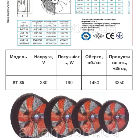
Модель
Напруга,
Потужніст
Оберти,
Продукти
V
ь, W
об./хв
вність,
м
3
/год
ST 35
380
190
1450
3350