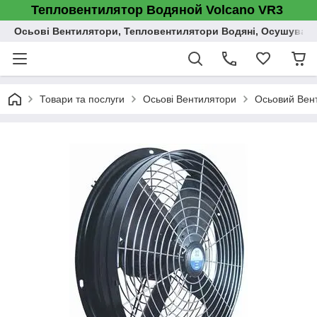
Тепловентилятор Водяной Volcano VR3
Осьові Вентилятори, Тепловентилятори Водяні, Осушувач п
Товари та послуги
Осьові Вентилятори
Осьовий Вент