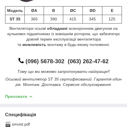
Модель
ØA
B
ØC
ØD
E
ST 35
365
390
415
345
125
Вентилятори осьові
обладнані
асинхронним двигуном на
кулькових підшипниках із зовнішнім ротором, що забезпечує
довгий термін експлуатації вентилятора
та
можливість
монтажу в будь-якому положенні.
(096) 5678-302 (063) 262-47-62
Тому що ми можемо запропонувати найкраще!!
Осьовий вентилятор ST 35 сертифікований. Гарантія один
рік. Монтаж. Доставка. Сервісне обслуговування
.
Приховати
Специфікація
smvist.pdf