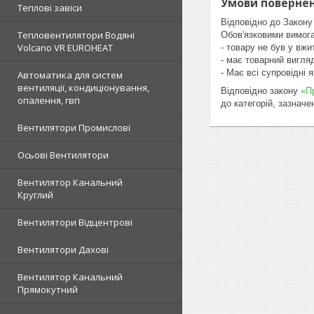
Умови повернен
Теплові завіси
Відповідно до Закону
Тепловентилятори Водяні
Обов'язковими вимога
Volcano VR EUROHEAT
- товару не був у вжит
- має товарний вигля
- Має всі супровідні 
Автоматика для систем
вентиляції, кондиціонування,
Відповідно закону
«П
опалення, гвп
до категорій, зазнач
Вентилятори Промислові
Осьові Вентилятори
Вентилятор Канальний
Круглий
Вентилятори Відцентрові
Вентилятори Дахові
Вентилятор Канальний
Прямокутний