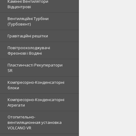
Камінні Вентилятори
Відцентрові
Вентиляційні Турбіни
(Турбовент)
Гравітаційні решітки
Повітроохолоджувачі
Фреонові і Водяні
Пластинчасті Рекуператори
SR
Компресорно-Конденсаторні
блоки
Компресорно-Конденсаторні
Агрегати
Отопительно-
вентиляционная установка
VOLCANO VR