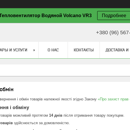
Тепловентилятор Водяной Volcano VR3
Подробнее
+380 (96) 567
АРЫ И УСЛУГИ
О НАС
КОНТАКТЫ
ДОСТАВКА И
обмін
вернення і обмін товарів належної якості згідно Закону
«Про захист прав
ння і обміну
 товарів можливий протягом
14 днів
після отримання товару покупцем.
товарів
здійснюється за домовленістю.