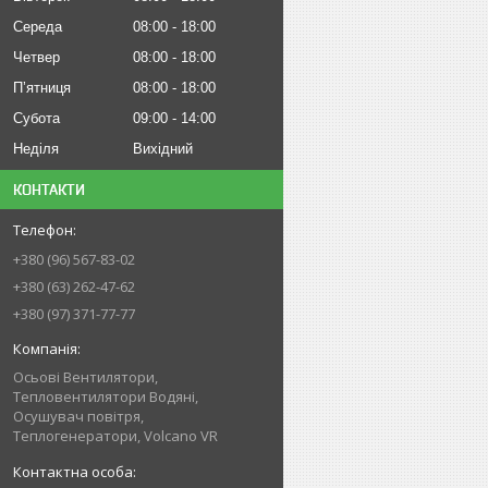
Середа
08:00
18:00
Четвер
08:00
18:00
Пʼятниця
08:00
18:00
Субота
09:00
14:00
Неділя
Вихідний
КОНТАКТИ
+380 (96) 567-83-02
+380 (63) 262-47-62
+380 (97) 371-77-77
Осьові Вентилятори,
Тепловентилятори Водяні,
Осушувач повітря,
Теплогенератори, Volcano VR