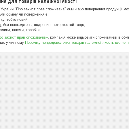
ня для товарів належної якості
 України "Про захист прав споживача" обмін або повернення продукції мо
ми обміну чи повернення є:

ку, тобто новий;

д, без пошкоджень, подряпин, потертостей тощо;

ярлики, пакети, коробки.
ро захист прав споживачів»
, компанія може відмовити споживачеві в обмі
ених у чинному
Переліку непродовольчих товарів належної якості, що не 