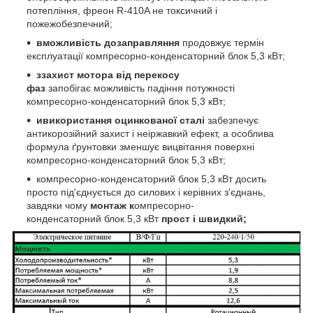
потепління, фреон R-410A не токсичний і
пожежобезпечний;
в
можливість дозаправляння
продовжує термін
експлуатації компресорно-конденсаторний блок 5,3 кВт;
з
захист мотора від перекосу
фаз
запобігає можливість падіння потужності
компресорно-конденсаторний блок 5,3 кВт;
и
використання оцинкованої сталі
забезпечує
антикорозійний захист і неіржавкий ефект, а особлива
формула ґрунтовки зменшує вицвітання поверхні
компресорно-конденсаторний блок 5,3 кВт;
компресорно-конденсаторний блок 5,3 кВт досить
просто під'єднується до силових і керівних з'єднань,
завдяки чому
монтаж к
омпресорно-
конденсаторний блок 5,3 кВт
прост і швидкий;