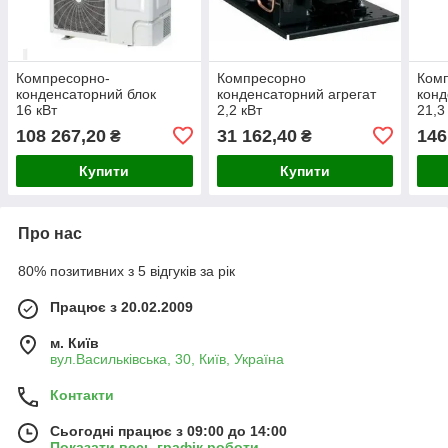
Компресорно-
Компресорно
Ком
конденсаторний блок
конденсаторний агрегат
конд
16 кВт
2,2 кВт
21,3
108 267,20
31 162,40
146
₴
₴
Купити
Купити
Про нас
80% позитивних з 5 відгуків за рік
Працює з 20.02.2009
м. Київ
вул.Васильківська, 30, Київ, Україна
Контакти
Сьогодні працює з 09:00 до 14:00
Показати весь графік роботи