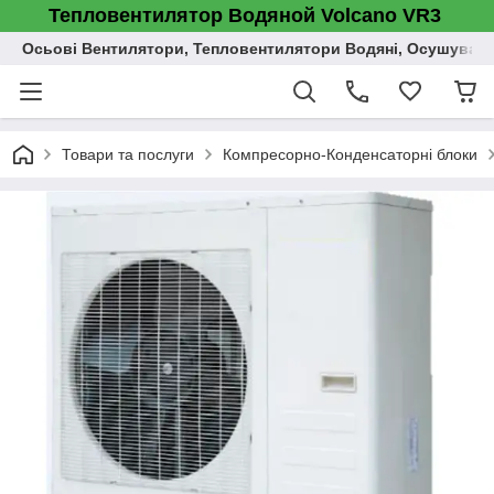
Тепловентилятор Водяной Volcano VR3
Осьові Вентилятори, Тепловентилятори Водяні, Осушувач п
Товари та послуги
Компресорно-Конденсаторні блоки