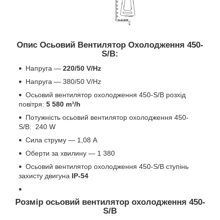
Опис Осьовий Вентилятор Охолодження 450-
S/B:
Напруга —
220/50 V/Hz
Напруга — 380/50 V/Hz
Осьовий вентилятор охолодження 450-S/B розхід
повітря:
5 580 m³/h
Потужність осьовий вентилятор охолодження 450-
S/B: 240 W
Сила струму — 1,08 А
Оберти за хвилину — 1 380
Осьовий вентилятор охолодження 450-S/B ступінь
захисту двигуна
IP-54
Розмір осьовий вентилятор охолодження 450-
S/B