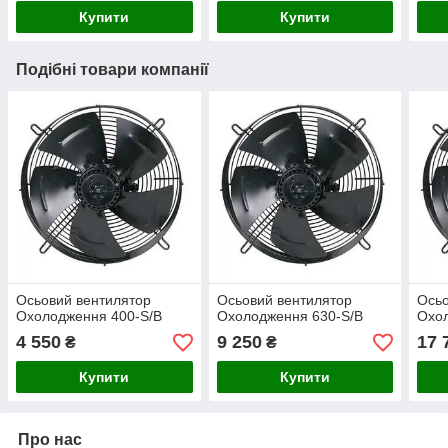
Купити
Купити
Подібні товари компанії
Осьовий вентилятор
Осьовий вентилятор
Осьо
Охолодження 400-S/B
Охолодження 630-S/B
Охол
4 550
9 250
17 
₴
₴
Купити
Купити
Про нас