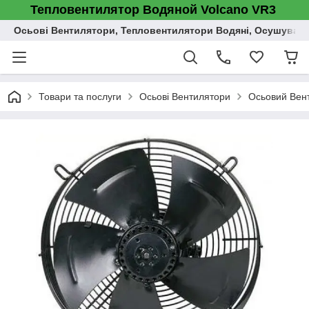
Тепловентилятор Водяной Volcano VR3
Осьові Вентилятори, Тепловентилятори Водяні, Осушувач п
Товари та послуги
Осьові Вентилятори
Осьовий Вен