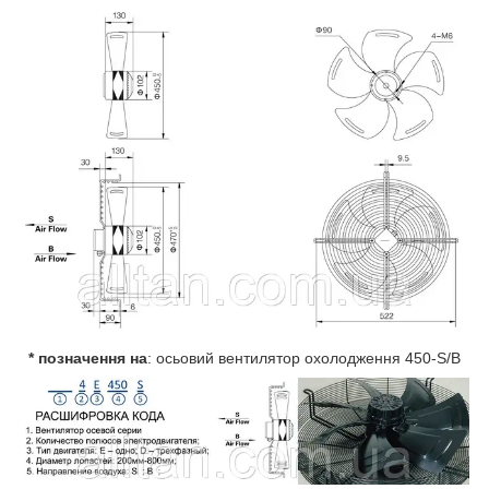
* позначення на
: осьовий вентилятор охолодження 450-S/B