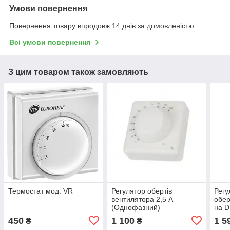
Умови повернення
Повернення товару впродовж 14 днів за домовленістю
Всі умови повернення
З цим товаром також замовляють
Термостат мод. VR
Регулятор обертів
Регу
вентилятора 2,5 А
обер
(Однофазний)
на D
450
1 100
1 5
₴
₴