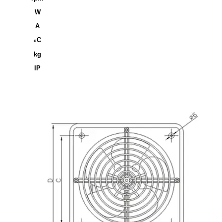
W
A
C
o
kg
IP