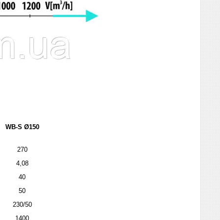
WB-S Ø150
270
4,08
40
50
230/50
1400