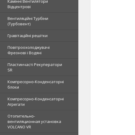
Камінні Вентилятори
Відцентрові
Вентиляційні Турбіни
(Турбовент)
Гравітаційні решітки
Повітроохолоджувачі
Фреонові і Водяні
Пластинчасті Рекуператори
SR
Компресорно-Конденсаторні
блоки
Компресорно-Конденсаторні
Агрегати
Отопительно-
вентиляционная установка
VOLCANO VR