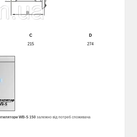
C
D
215
274
нтилятори WB-S 150
залежно від потреб споживача