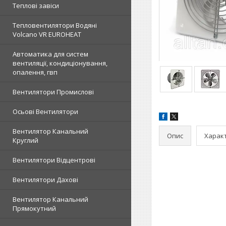
Теплові завіси
Тепловентилятори Водяні
Volcano VR EUROHEAT
Автоматика для систем
вентиляції, кондиціонування,
опалення, гвп
Вентилятори Промислові
Осьові Вентилятори
Вентилятор Канальний
Опис
Харак
Круглий
Вентилятори Відцентрові
Вентилятори Дахові
Вентилятор Канальний
Прямокутний