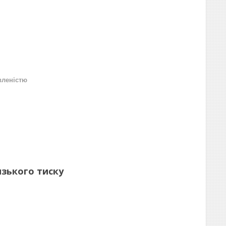
вленістю
изького тиску