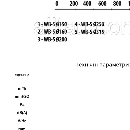
Технічні параметри:
единица
m³/h
mmH2O
Pa
dB(A)
V/Hz
rpm