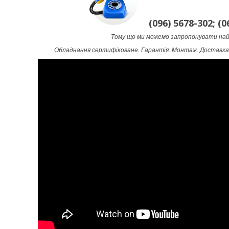
(096) 5678-302; (0
Тому що ми можемо запропонувати най
Обладнання сертифіковане. Гарантія. Монтаж. Доставка.