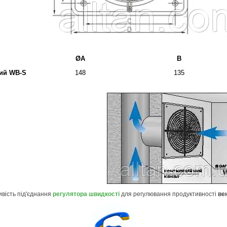
ØA
B
ий WB-S
148
135
вість під'єднання
регулятора швидкості
для регулювання продуктивності
ве