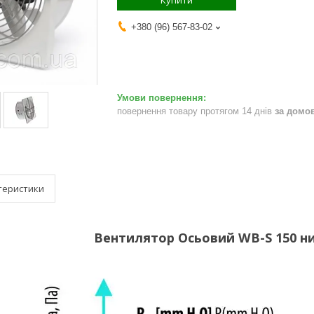
Купити
+380 (96) 567-83-02
повернення товару протягом 14 днів
за домо
теристики
Вентилятор Осьовий WB-S 150 н