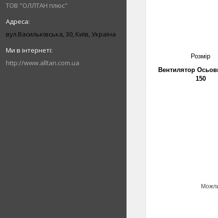
ТОВ "ОЛЛТАН плюс"
вул.Васильківська, 30, Київ, Україна
Розмір
http://www.alltan.com.ua
Вентилятор Осьов
150
Можли