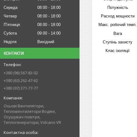
Середа
08:00
18:00
Потужність
Четвер
08:00
18:00
Расход мощности
Пʼятниця
08:00
18:00
Макс. робочий темп.
Субота
09:00
14:00
Вага
Неділя
Вихідний
Ступінь захисту
Клас ізоляції
КОНТАКТИ
+380 (96) 567-83-02
+380 (63) 262-47-62
+380 (97) 371-77-77
Осьові Вентилятори,
Тепловентилятори Водяні,
Осушувач повітря,
Теплогенератори, Volcano VR