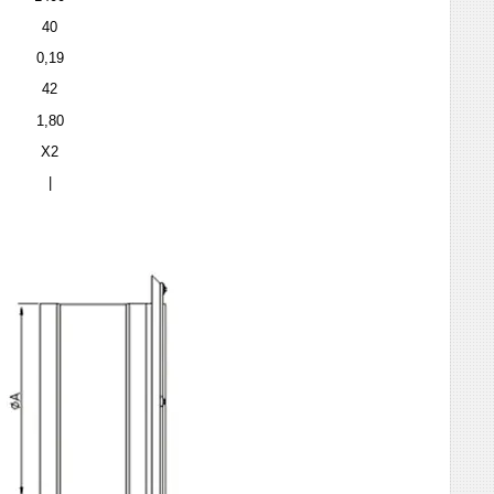
40
0,19
42
1,80
X2
|