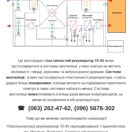
Ця конструкція п
ластинчастий рекуператор 70-40
може
застосовуватися в системах вентиляції, у яких повітря не містить
волокнисті, тверді, агресивні та вибухозахисні домішки.
Системи
вентиляції
, в яких застосовуються пластинчасті рекуператори, стають
дедалі більш
поширеними
, оскільки витрати на підігрівання приточного
повітря в таких системах набагато менші. Система
вентиляції
може
споживати в кілька разів менше енергоресурсів, за
умови встановлення в ній рекуператора.
☎
(063) 262-47-62, (096) 5678-302
Тому що ми можемо запропонувати найкраще!!
Пластинчастий рекуператор 70-40 сертифікований. Гарантія один