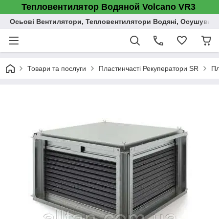
Тепловентилятор Водяной Volcano VR3
Осьові Вентилятори, Тепловентилятори Водяні, Осушувач п
Товари та послуги
Пластинчасті Рекуператори SR
Пл