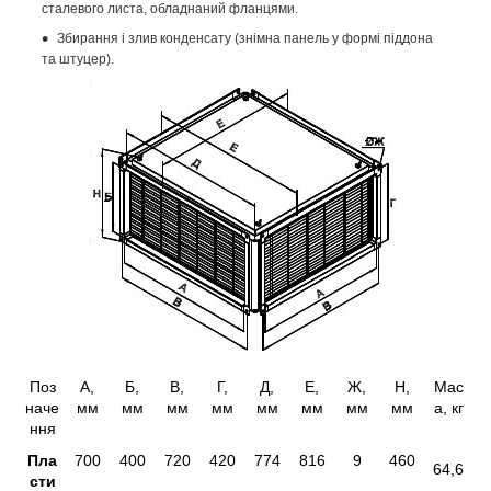
сталевого листа, обладнаний фланцями.
Збирання і злив конденсату (знімна панель у формі піддона
та штуцер).
Поз
А,
Б,
В,
Г,
Д,
Е,
Ж,
H,
Мас
наче
мм
мм
мм
мм
мм
мм
мм
мм
а, кг
ння
Пла
700
400
720
420
774
816
9
460
64,6
сти