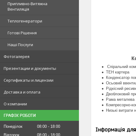
Припливно-Витяжна
Вентиляція
Теплогенератори
Готові Рішення
Наші Послуги
Фотогалерея
К
Спіральний ком
Презентации и документы
ТЕН картера
Конденсатор по
Сертификаты и лицензии
Осьовий ввенти
Рідкісний ресив
Доставка и оплата
Двоблоковий пр
Рама металева з
О компании
Компресорно-кон
Низькі витрати 
ГРАФІК РОБОТИ
Понеділок
08:00
18:00
Інформація дл
Вівторок
08:00
18:00