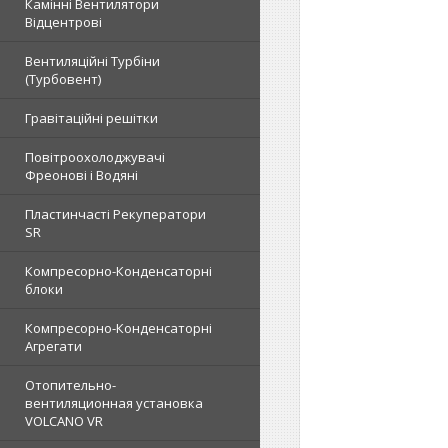
Камінні Вентилятори
Відцентрові
Вентиляційні Турбіни
(Турбовент)
Гравітаційні решітки
Повітроохолоджувачі
Фреонові і Водяні
Пластинчасті Рекуператори
SR
Компресорно-Конденсаторні
блоки
Компресорно-Конденсаторні
Агрегати
Отопительно-
вентиляционная установка
VOLCANO VR