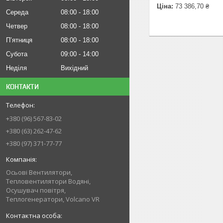
Ціна:
73 386,70 ₴
Середа
08:00
18:00
Четвер
08:00
18:00
Пʼятниця
08:00
18:00
Субота
09:00
14:00
Неділя
Вихідний
КОНТАКТИ
+380 (96) 567-83-02
+380 (63) 262-47-62
+380 (97) 371-77-77
Осьові Вентилятори,
Тепловентилятори Водяні,
Осушувач повітря,
Теплогенератори, Volcano VR