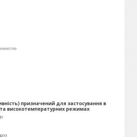
вленістю
вність) призначений для застосування в
- та високотемпературних режимах
Вт
/R22