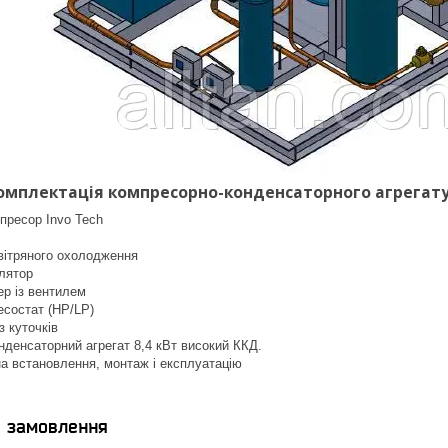
омплектація компресорно-конденсаторного агрегату 
пресор Invo Tech
вітряного охолодження
лятор
ер із вентилем
есостат (НР/LP)
 куточків
денсаторний агрегат 8,4 кВт високий ККД.
на встановлення, монтаж і експлуатацію
я замовлення