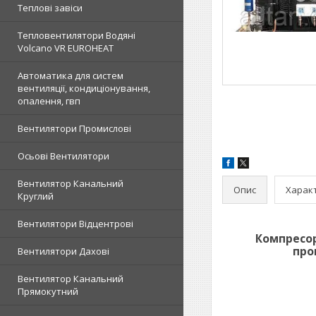
Теплові завіси
Тепловентилятори Водяні
Volcano VR EUROHEAT
Автоматика для систем
вентиляції, кондиціонування,
опалення, гвп
Вентилятори Промислові
Осьові Вентилятори
Вентилятор Канальний
Опис
Харак
Круглий
Вентилятори Відцентрові
Компресор
про
Вентилятори Дахові
Вентилятор Канальний
Прямокутний