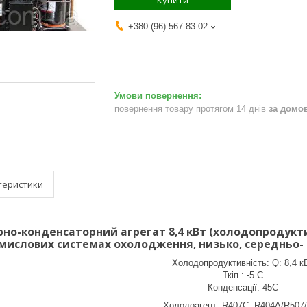
Купити
+380 (96) 567-83-02
повернення товару протягом 14 днів
за домо
теристики
но-конденсаторний агрегат 8,4 кВт (холодопродукти
мислових системах охолодження, низько, середньо
Холодопродуктивність: Q: 8,4 к
Ткіп.: -5 С
Конденсації: 45С
Холодоагент: R407C, R404A/R507