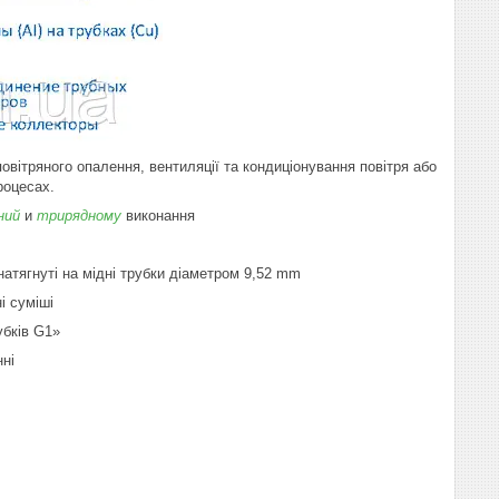
овітряного опалення, вентиляції та кондиціонування повітря або
роцесах.
ний
и
трирядному
виконання
атягнуті на мідні трубки діаметром 9,52 mm
і суміші
убків G1»
ні