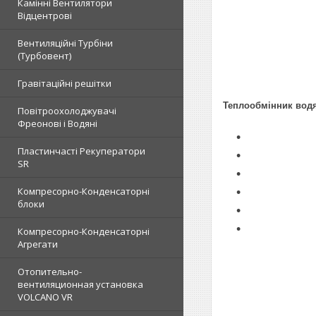
Камінні Вентилятори
Відцентрові
Вентиляційні Турбіни
(Турбовент)
Гравітаційні решітки
Теплообмінник вод
Повітроохолоджувачі
Фреонові і Водяні
Пластинчасті Рекуператори
SR
Компресорно-Конденсаторні
блоки
Компресорно-Конденсаторні
Агрегати
Отопительно-
вентиляционная установка
VOLCANO VR