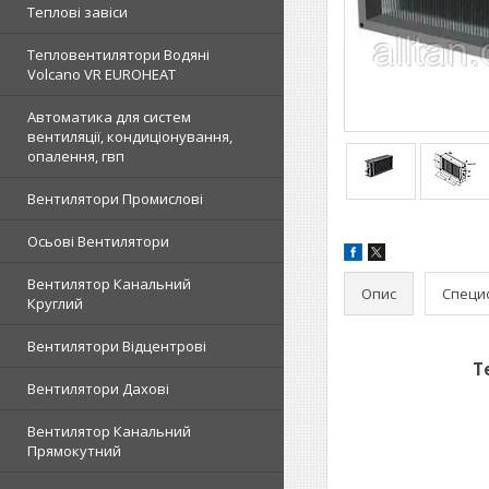
Теплові завіси
Тепловентилятори Водяні
Volcano VR EUROHEAT
Автоматика для систем
вентиляції, кондиціонування,
опалення, гвп
Вентилятори Промислові
Осьові Вентилятори
Вентилятор Канальний
Опис
Специф
Круглий
Вентилятори Відцентрові
Т
Вентилятори Дахові
Вентилятор Канальний
Прямокутний