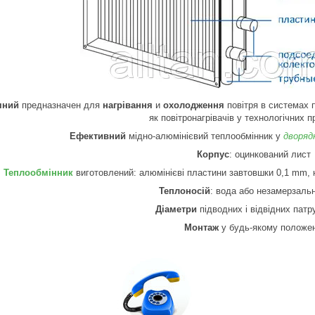
яний
предназначен для
нагрівання
и
охолодження
повітря в системах п
як повітронагрівачів у технологічних п
Ефективний
мідно-алюмінієвий теплообмінник у
дворяд
Корпус
: оцинкований лист
Теплообмінник
виготовлений: алюмінієві пластини завтовшки 0,1 mm, н
Теплоносій
: вода або незамерзальн
Діаметри
підводних і відвідних патр
Монтаж
у будь-якому положен