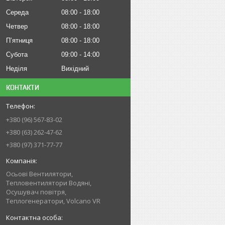
Середа
08:00
18:00
Четвер
08:00
18:00
Пʼятниця
08:00
18:00
Субота
09:00
14:00
Неділя
Вихідний
КОНТАКТИ
+380 (96) 567-83-02
+380 (63) 262-47-62
+380 (97) 371-77-77
Осьові Вентилятори,
Тепловентилятори Водяні,
Осушувач повітря,
Теплогенератори, Volcano VR