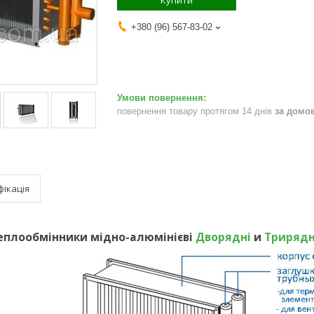
Купити
+380 (96) 567-83-02
повернення товару протягом 14 днів
за домо
ікація
еплообмінники мідно-алюмінієві
Дворядні
и
Трирядн