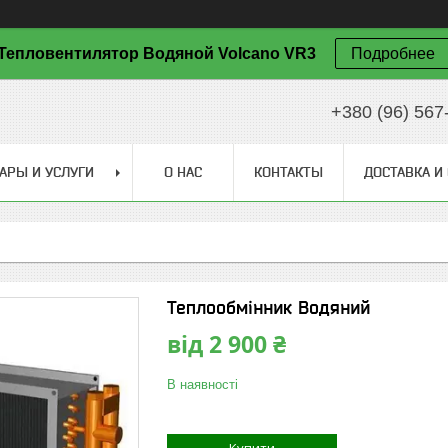
Тепловентилятор Водяной Volcano VR3
Подробнее
+380 (96) 567
АРЫ И УСЛУГИ
О НАС
КОНТАКТЫ
ДОСТАВКА И
Теплообмінник Водяний
від
2 900 ₴
В наявності