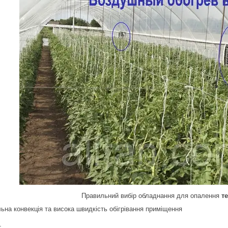
Правильний вибір обладнання для опалення
т
ьна конвекція та висока швидкість обігрівання приміщення
т