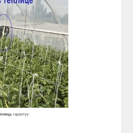
еплиць
гарантує: