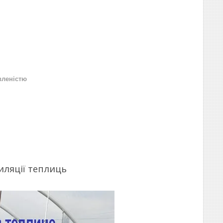
вленістю
иляції теплиць