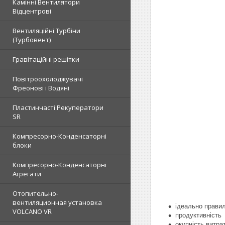
Камінні Вентилятори
Відцентрові
Вентиляційні Турбіни
(Турбовент)
Гравітаційні решітки
Повітроохолоджувачі
Фреонові і Водяні
Пластинчасті Рекуператори
SR
Компресорно-Конденсаторні
блоки
Компресорно-Конденсаторні
Агрегати
Отопительно-
вентиляционная установка
ідеально правил
VOLCANO VR
продуктивність
окупність витра