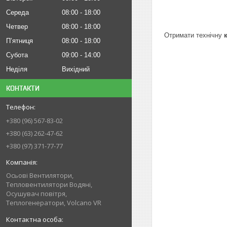
Середа
08:00
18:00
Четвер
08:00
18:00
Отримати технічну
Пʼятниця
08:00
18:00
Субота
09:00
14:00
Неділя
Вихідний
КОНТАКТИ
+380 (96) 567-83-02
+380 (63) 262-47-62
+380 (97) 371-77-77
Осьові Вентилятори,
Тепловентилятори Водяні,
Осушувач повітря,
Теплогенератори, Volcano VR