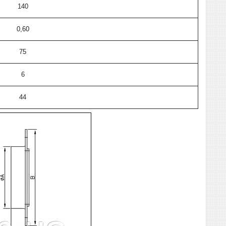
140
0,60
75
6
44