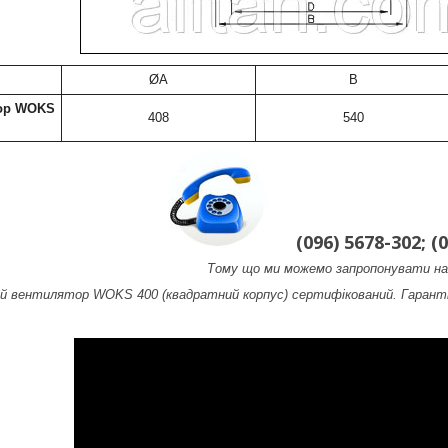
ØA
B
ор WOKS
408
540
(096) 5678-302; (0
Тому що ми можемо запропонувати на
й вентилятор WOKS 400 (квадратний корпус) сертифікований. Гаранті