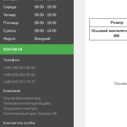
Середа
08:00
18:00
Четвер
08:00
18:00
Розмір
Пʼятниця
08:00
18:00
Осьовий вентилят
Субота
09:00
14:00
400
Неділя
Вихідний
КОНТАКТИ
+380 (96) 567-83-02
+380 (63) 262-47-62
+380 (97) 371-77-77
Осьови
Осьові Вентилятори,
Тепловентилятори Водяні,
Осушувач повітря,
Теплогенератори, Volcano VR