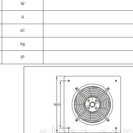
W
A
oC
kg
IP