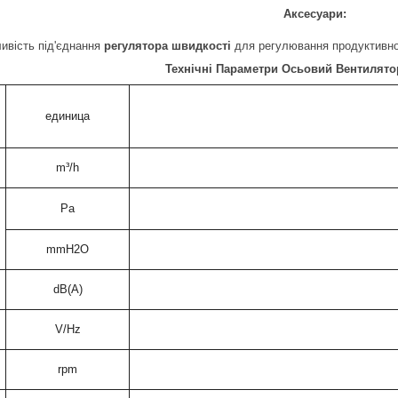
Аксесуари:
ивість під'єднання
регулятора швидкості
для регулювання продуктивно
Технічні Параметри Осьовий Вентилят
единица
WOK
m³/h
Pa
mmH2O
dB(A)
V/Hz
rpm