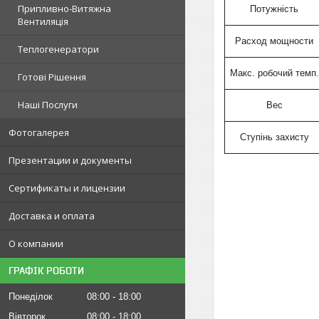
Припливно-Витяжна
Потужність
Вентиляція
Расход мощности
Теплогенератори
Макс. робочий темп.
Готові Рішення
Наші Послуги
Bec
Фотогалерея
Ступінь захисту
Презентации и документы
Сертификаты и лицензии
Доставка и оплата
О компании
ГРАФІК РОБОТИ
Понеділок
08:00
18:00
Вівторок
08:00
18:00