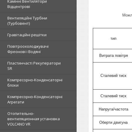
Камінні Вентилятори
Відцентрові
Можл
Вентиляційні Турбіни
(Турбовент)
Гравітаційні решітки
тип
Повітроохолоджувачі
Фреонові і Водяні
Витрата повітря
Пластинчасті Рекуператори
SR
Сталевий тиск
Компресорно-Конденсаторні
блоки
Сталевий тиск
Компресорно-Конденсаторні
Агрегати
Напруга/частота
Отопительно-
вентиляционная установка
Оберти двигуна
VOLCANO VR