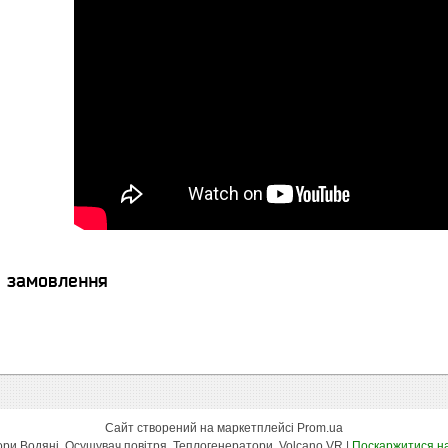
я замовлення
Сайт створений на маркетплейсі
Prom.ua
Осьові Вентилятори, Тепловентилятори Водяні, Осушувач повітря, Теплогенератори, Volcano VR |
Поскаржитися на