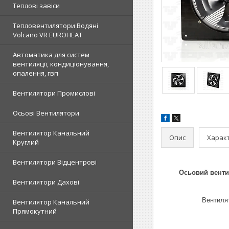
Теплові завіси
Тепловентилятори Водяні
Volcano VR EUROHEAT
Автоматика для систем
вентиляції, кондиціонування,
опалення, гвп
Вентилятори Промислові
Осьові Вентилятори
Вентилятор Канальний
Опис
Харак
Круглий
Вентилятори Відцентрові
Осьовий вент
Вентилятори Дахові
Вентиля
Вентилятор Канальний
Прямокутний