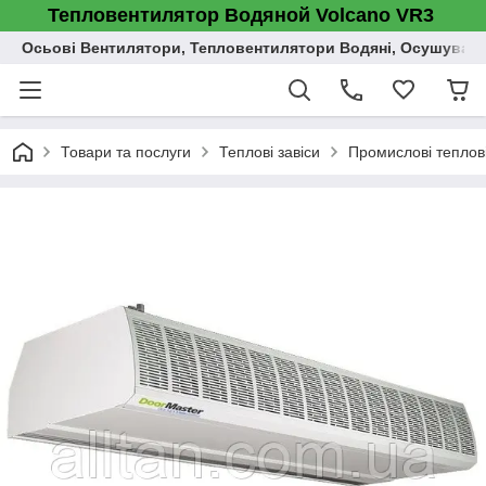
Тепловентилятор Водяной Volcano VR3
Осьові Вентилятори, Тепловентилятори Водяні, Осушувач п
Товари та послуги
Теплові завіси
Промислові теплові