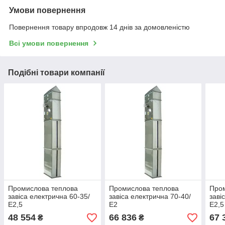
Умови повернення
Повернення товару впродовж 14 днів за домовленістю
Всі умови повернення
Подібні товари компанії
Промислова теплова
Промислова теплова
Про
завіса електрична 60-35/
завіса електрична 70-40/
заві
Е2,5
Е2
Е2,5
48 554
66 836
67 
₴
₴