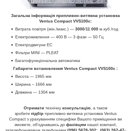
Загальна інформація припливно-витяжна установка
Ventus Compact VVS100c:
Витрата повітря (мін./макс.) —
3000
/
11 000
м.куб./год
Електроживлення — 400 В — 3 фази — 50 Гц
Електродвигуни EC
Фільтри MINI — PLEAT
Багатофункціональна автоматика
Габарити встановлення Ventus Compact VVS100c :
Висота — 1965 мм
Ширина – 1666 мм
Довжина — 1304 мм
Отримати
технічну
консультацію
, а також
зробити
підбір
припливно-витяжна установка Ventus
Compact з урахуванням специфіки Вашого приміщення ви
зможете, об'єднавшись до
фахівцям
нашої компанії,
зателефонувавши телефонами:
(096) 5678-302;
(063) 262-47-