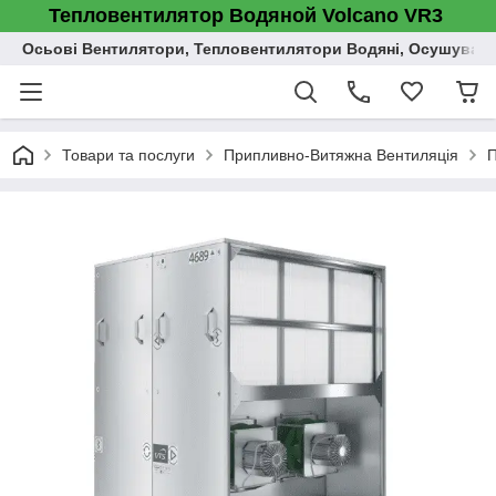
Тепловентилятор Водяной Volcano VR3
Осьові Вентилятори, Тепловентилятори Водяні, Осушувач п
Товари та послуги
Припливно-Витяжна Вентиляція
П