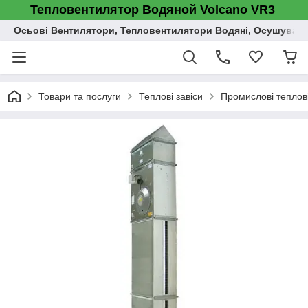
Тепловентилятор Водяной Volcano VR3
Осьові Вентилятори, Тепловентилятори Водяні, Осушувач п
Товари та послуги
Теплові завіси
Промислові теплові