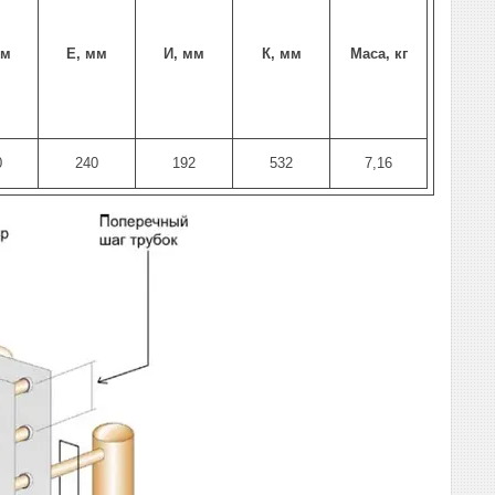
м
Е,
мм
И,
мм
К,
мм
Маса,
кг
0
240
192
532
7,16