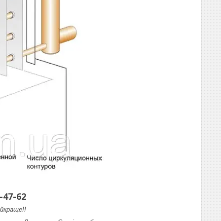
-47-62
йкраще!!