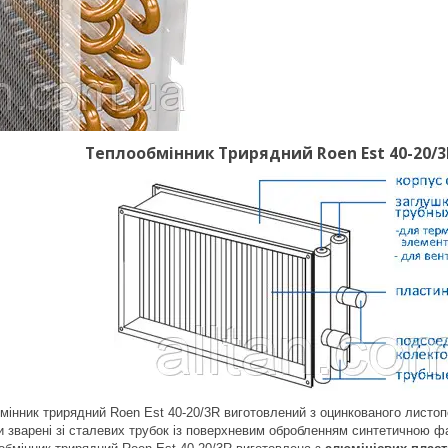
Теплообмінник Трирядний Roen Est 40-20/
інник трирядний Roen Est 40-20/3R виготовлений з оцинкованого листоп
и зварені зі сталевих трубок із поверхневим обробленням синтетичною ф