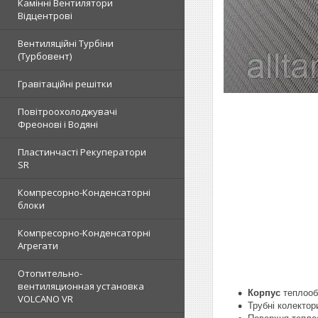
Камінні Вентилятори
Відцентрові
Вентиляційні Турбіни
(Турбовент)
Гравітаційні решітки
Повітроохолоджувачі
Фреонові і Водяні
Пластинчасті Рекуператори
SR
Компресорно-Конденсаторні
блоки
Компресорно-Конденсаторні
Агрегати
Отопительно-
вентиляционная установка
Корпус
теплообм
VOLCANO VR
Трубні колектор