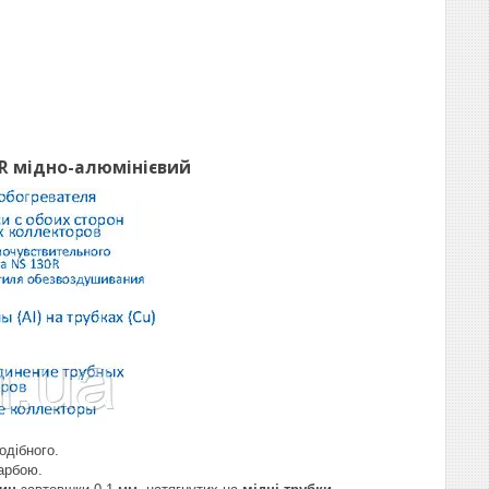
3R мідно-алюмінієвий
одібного.
арбою.