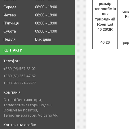
розмір
Середа
08:00
18:00
теплообмін
Кіл
ник
Четвер
08:00
18:00
Р
трирядний
Пʼятниця
08:00
18:00
Roen Est
40-20/3R
Субота
09:00
14:00
Неділя
Вихідний
40-20
Три
КОНТАКТИ
+380 (96) 567-83-02
+380 (63) 262-47-62
+380 (97) 371-77-77
Осьові Вентилятори,
Тепловентилятори Водяні,
Осушувач повітря,
Теплогенератори, Volcano VR