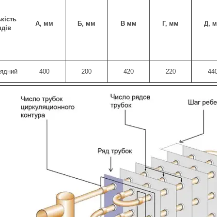
ькість
А,
мм
Б,
мм
В
мм
Г,
мм
Д,
м
ядів
рядний
400
200
420
220
44