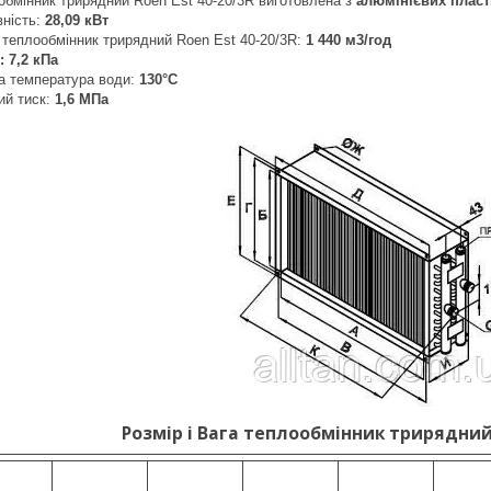
обмінник трирядний Roen Est 40-20/3R виготовлена з
алюмінієвих плас
ність:
28,09 кВт
 теплообмінник трирядний Roen Est 40-20/3R:
1 440
м3/год
: 7,2 кПа
а температура води:
130°С
ий тиск:
1,6 МПа
Розмір і Вага теплообмінник трирядний 