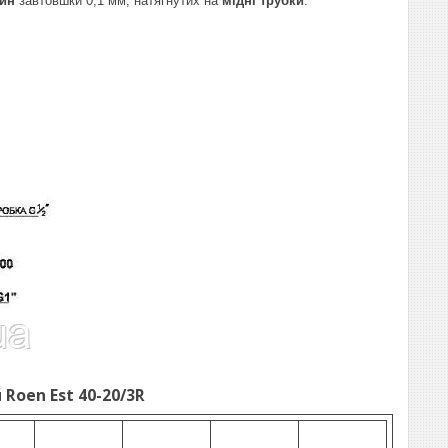
тин
завтовшки 0,1 мм, натягнутих на
мідні трубки
.
Roen Est 40-20/3R