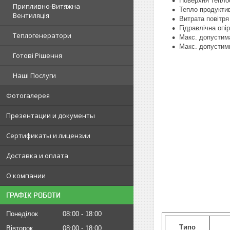
Поверхня тепло
Припливно-Витяжна
Тепло продуктив
Вентиляція
Витрата повітря
Гідравлічна опір
Теплогенератори
Макс. допустим
Макс. допустим
Готові Рішення
Наші Послуги
Фотогалерея
Презентации и документы
Сертификаты и лицензии
Доставка и оплата
О компании
ГРАФІК РОБОТИ
Понеділок
08:00
18:00
Типо
Вівторок
08:00
18:00