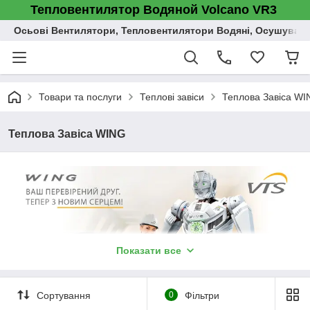
Тепловентилятор Водяной Volcano VR3
Осьові Вентилятори, Тепловентилятори Водяні, Осушувач п
Товари та послуги
Теплові завіси
Теплова Завіса W
Теплова Завіса WING
Показати все
Сортування
0
Фільтри
Теплова Завіса WING
: Нова завіса з
водяним
і