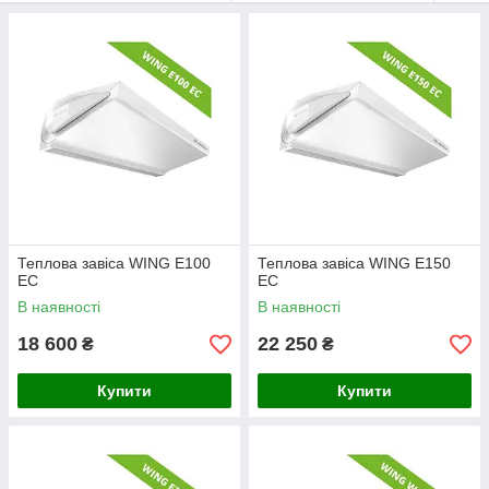
електричним
нагрівачем виготовляється в трьох
типорозмірах довжиною 1м, 1,5 м і 2 м (097) 371-7777 моб.
(063) 262-47-62
Теплова завіса WING E100
Теплова завіса WING E150
ЕС
ЕС
В наявності
В наявності
18 600
22 250
₴
₴
Купити
Купити